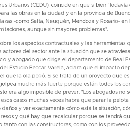
res Urbanos (CEDU), coincide en que si bien "todavía
ra las obras en la ciudad y en la provincia de Buenos
 plazas -como Salta, Neuquén, Mendoza y Rosario- en 
limitaciones, aunque sin mayores problemas".
obre los aspectos contractuales y las herramientas
 actores del sector ante la situación que se atravies
ocio y abogado que dirige el departamento de Real E
 del Estudio Beccar Varela, aclara que el impacto d
l que la ola pegó. Si se trata de un proyecto que est
a golpea mucho más fuerte porque están todos los co
esto era algo imposible de prever. "Los abogados no
 esos casos muchas veces habrá que parar la pelota
de daños y ver exactamente cómo está la situación, c
gresos y qué hay que recalcular porque se tendrá q
o tanto con las constructoras, como con los proveedo