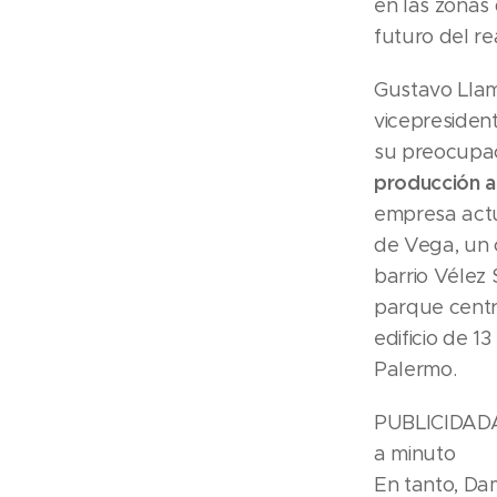
en las zonas 
futuro del re
Gustavo Llam
vicepresiden
su preocupac
producción a
empresa actu
de Vega, un 
barrio Vélez 
parque centr
edificio de 1
Palermo.
PUBLICIDADAd
a minuto
En tanto, Da