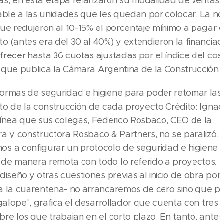
s, en esta etapa relanzaron su modalidad de ventas 
cable a las unidades que les quedan por colocar. La 
que redujeron al 10-15% el porcentaje mínimo a pagar
o (antes era del 30 al 40%) y extendieron la financia
frecer hasta 36 cuotas ajustadas por el índice del co
 que publica la Cámara Argentina de la Construcción
ormas de seguridad e higiene para poder retomar la
sto de la construcción de cada proyecto Crédito: Ign
línea que sus colegas, Federico Rosbaco, CEO de la
ra y constructora Rosbaco & Partners, no se paralizó.
s a configurar un protocolo de seguridad e higiene
de manera remota con todo lo referido a proyectos, 
diseño y otras cuestiones previas al inicio de obra po
a la cuarentena- no arrancaremos de cero sino que
 galope", grafica el desarrollador que cuenta con tre
re los que trabajan en el corto plazo. En tanto, ante