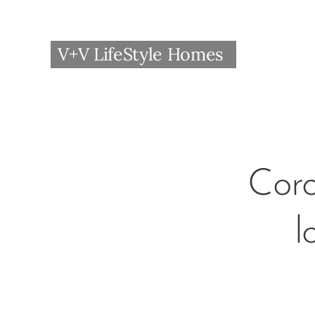
V+V LifeStyle Homes
Coro
l