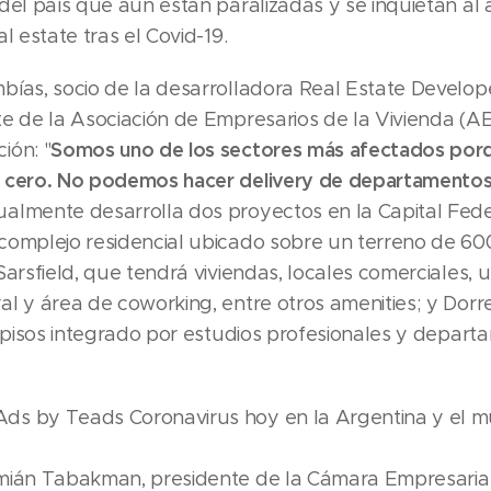
del país que aún están paralizadas y se inquietan al a
al estate tras el Covid-19.
bías, socio de la desarrolladora Real Estate Develop
te de la Asociación de Empresarios de la Vivienda (A
Somos uno de los sectores más afectados porq
ión: "
 cero. No podemos hacer delivery de departamentos
almente desarrolla dos proyectos en la Capital Fede
complejo residencial ubicado sobre un terreno de 60
Sarsfield, que tendrá viviendas, locales comerciales, 
al y área de coworking, entre otros amenities; y Dorr
3 pisos integrado por estudios profesionales y depar
s by Teads Coronavirus hoy en la Argentina y el m
mián Tabakman, presidente de la Cámara Empresaria