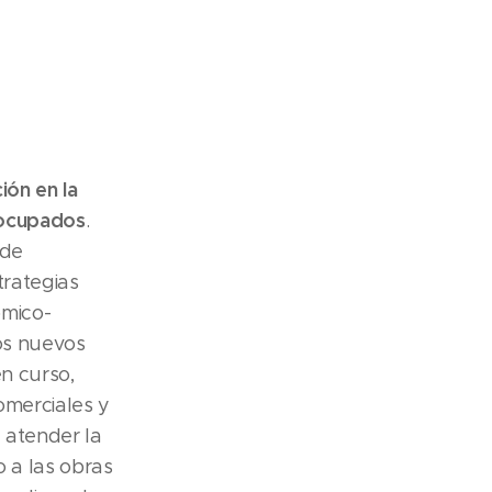
ión en la
eocupados
.
 de
trategias
ómico-
os nuevos
n curso,
omerciales y
 atender la
 a las obras