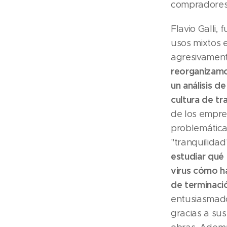
compradores. 
Flavio Galli,
usos mixtos e
agresivament
reorganizamos
un análisis 
cultura de tr
de los empre
problemática 
"tranquilidad"
estudiar qué
virus cómo ha
de terminac
entusiasmado
gracias a su