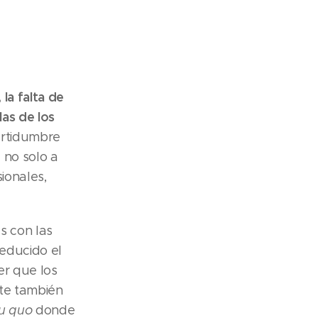
 la falta de
las de los
certidumbre
 no solo a
ionales,
s con las
reducido el
er que los
te también
tu quo
donde