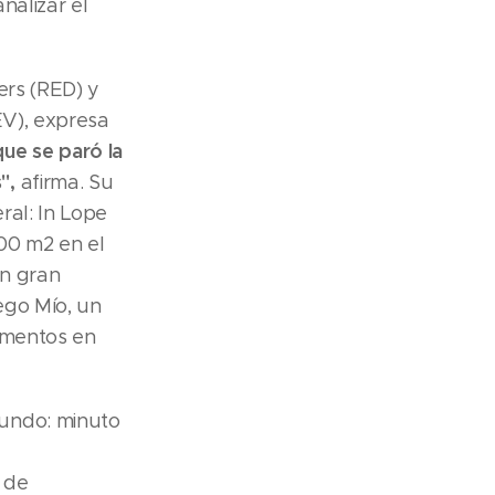
nalizar el
ers (RED) y
EV), expresa
ue se paró la
",
afirma. Su
ral: In Lope
00 m2 en el
un gran
ego Mío, un
tamentos en
undo: minuto
 de