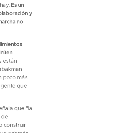
Es un
 hay.
olaboración y
marcha no
dimientos
inúen
s están
.Tabakman
un poco más
n gente que
eñala que "la
r de
 construir