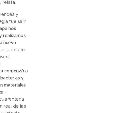
 relata.
viendas y
gia fue salir
tapa nos
 y realizamos
na nueva
 de cada uno
misma
ó
ura comenzó a
bacterias y
en materiales
ca -
 cuarentena
 real de las