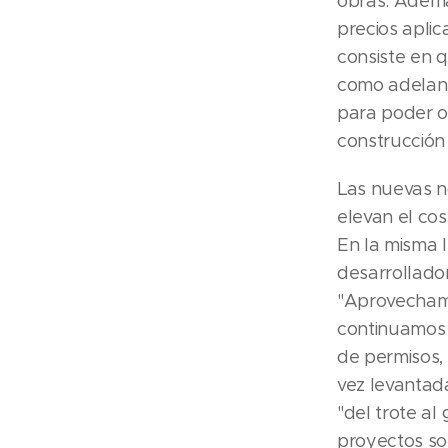
obras. Ademá
precios apli
consiste en 
como adelant
para poder o
construcción
Las nuevas n
elevan el co
En la misma 
desarrollado
"Aprovechamo
continuamos 
de permisos, 
vez levantad
"del trote al
proyectos sob