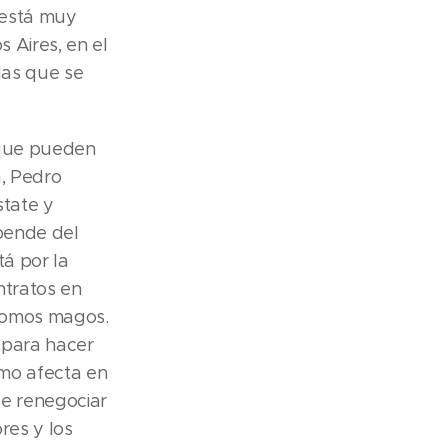
 está muy
 Aires, en el
las que se
 que pueden
a, Pedro
state y
epende del
á por la
ntratos en
 somos magos.
 para hacer
ómo afecta en
ue renegociar
res y los