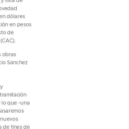
y lista de
novedad
 en dólares
ción en pesos
sto de
 (CAC).
s obras
acio Sanchez
 y
tramitación
r lo que -una
 pasaremos
s nuevos
s de fines de