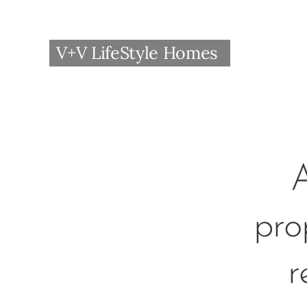
V+V LifeStyle Homes
A
pro
r