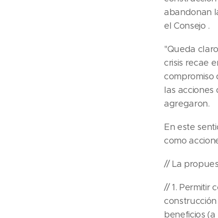
abandonan la
el Consejo .
"Queda claro
crisis recae 
compromiso d
las acciones 
agregaron.
En este senti
como accione
// La propue
// 1. Permitir
construcción
beneficios (a