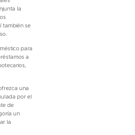
ales
njunta la
vos
í también se
so.
oméstico para
 préstamos a
potecarios,
ofrezca una
gulada por el
nte de
goría un
ar la