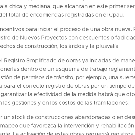
cala chica y mediana, que alcanzan en este primer s
del total de encomiendas registradas en el Cpau.
 incentivos para iniciar el proceso de una obra nueva
istro de Nuevos Proyectos con descuentos o facilid
echos de construcción, los áridos y la plusvalía.
ar el Registro Simplificado de obras ya iniciadas de man
ponerlas dentro de un esquema de trabajo reglamen
estión de permisos de tránsito, por ejemplo, una suer
a para el correcto registro de obras por un tiempo d
 garantizar la efectividad de la medida habrá que ot
n las gestiones y en los costos de las tramitaciones.
ficar un stock de construcciones abandonadas o en de
mapeo que favorezca la intervención y rehabilitación
nte. La activación de estas obras requerirá registros