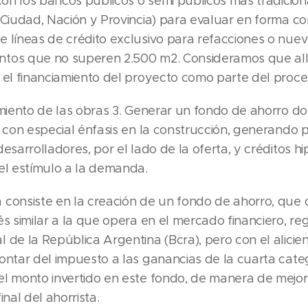
 con los bancos públicos o semi públicos más tradicion
 Ciudad, Nación y Provincia) para evaluar en forma co
e líneas de crédito exclusivo para refacciones o nue
tos que no superen 2.500 m2. Consideramos que all
r el financiamiento del proyecto como parte del proce
iamiento de las obras 3. Generar un fondo de ahorro d
, con especial énfasis en la construcción, generando
desarrolladores, por el lado de la oferta, y créditos hi
del estímulo a la demanda.
 consiste en la creación de un fondo de ahorro, que 
és similar a la que opera en el mercado financiero, re
 de la República Argentina (Bcra), pero con el alicie
contar del impuesto a las ganancias de la cuarta cate
el monto invertido en este fondo, de manera de mejor
inal del ahorrista.