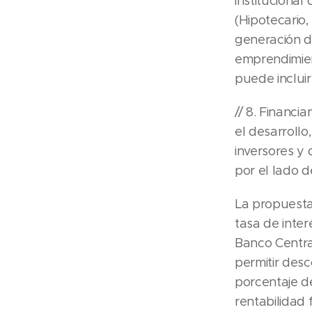
institucional
(Hipotecario,
generación d
emprendimien
puede inclui
// 8. Financ
el desarrollo
inversores y 
por el lado 
La propuesta
tasa de inter
Banco Central
permitir des
porcentaje d
rentabilidad f