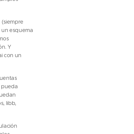
o (siempre
ar un esquema
emos
ón. Y
ai con un
cuentas
n pueda
puedan
, Iibb,
ulación