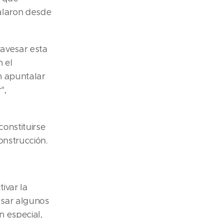
ñalaron desde
ravesar esta
n el
n apuntalar
",
constituirse
onstrucción.
tivar la
lsar algunos
n especial,