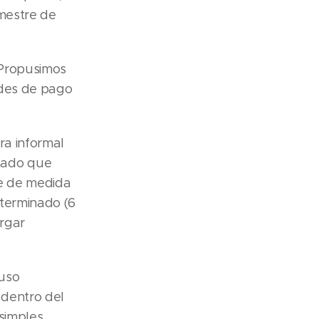
emestre de
. Propusimos
ades de pago
era informal
tado que
te de medida
eterminado (6
orgar
suso
 dentro del
 simples